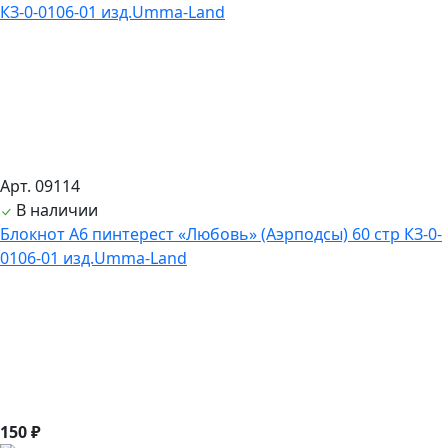
Арт. 09114
В наличии
Блокнот А6 пинтерест «Любовь» (Аэрподсы) 60 стр КЗ-0-
0106-01 изд.Umma-Land
150 ₽