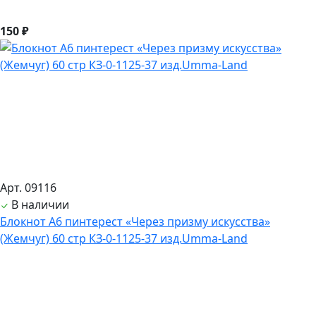
150 ₽
Арт. 09116
В наличии
Блокнот А6 пинтерест «Через призму искусства»
(Жемчуг) 60 стр КЗ-0-1125-37 изд.Umma-Land