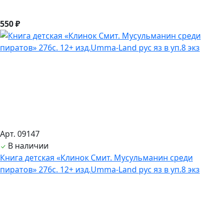
550 ₽
Арт. 09147
В наличии
Книга детская «Клинок Смит. Мусульманин среди
пиратов» 276с. 12+ изд.Umma-Land рус яз в уп.8 экз