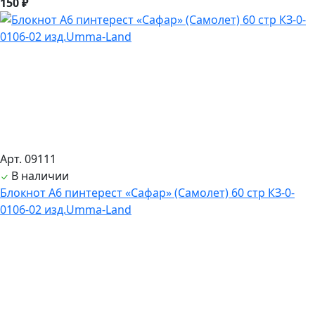
150 ₽
Арт. 09111
В наличии
Блокнот А6 пинтерест «Сафар» (Самолет) 60 стр КЗ-0-
0106-02 изд.Umma-Land