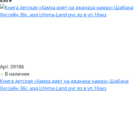
850 ₽
Арт. 09186
В наличии
Книга детская «Хамза идет на джаназа намаз» Шабана
Хуссейн 36с. изд.Umma-Land рус яз в уп.16экз