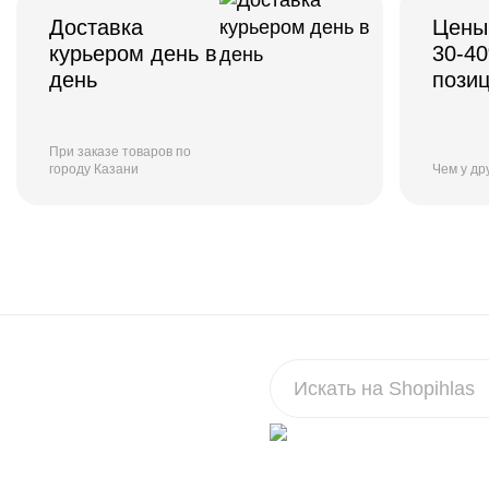
Доставка
Цены
курьером день в
30-4
день
пози
При заказе товаров по
городу Казани
Чем у др