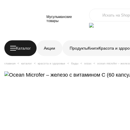
Мусульманские
товары
Каталог
Акции
Продукты
Книги
Красота и здоро
главная
каталог
красота и здоровье
бады
orzax
ocean microfer – желез