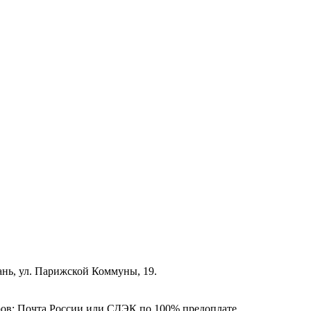
зань, ул. Парижской Коммуны, 19.
ёров: Почта России или СДЭК по 100% предоплате.