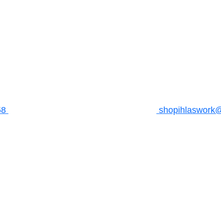
58
shopihlaswork