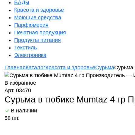
БАДы
Красота и здоровье
Моющие средства
Парфюмерия
Печатная продукция
Продукты питания
Текстиль
Электроника
Главная
Каталог
Красота и здоровье
Сурьма
Сурьма 
В избранное
Арт. 03470
Сурьма в тюбике Mumtaz 4 гр 
В наличии
58 шт.