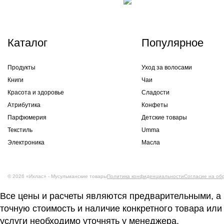
Каталог
Популярное
Продукты
Уход за волосами
Книги
Чаи
Красота и здоровье
Сладости
Атрибутика
Конфеты
Парфюмерия
Детские товары
Текстиль
Umma
Электроника
Масла
© 2026 «Ихлас» - Мусульманские товары
Политика конфиденциальности
Согласие на об
Все цены и расчеты являются предварительными, а
точную стоимость и наличие конкретного товара или
услуги необходимо уточнять у менеджера.