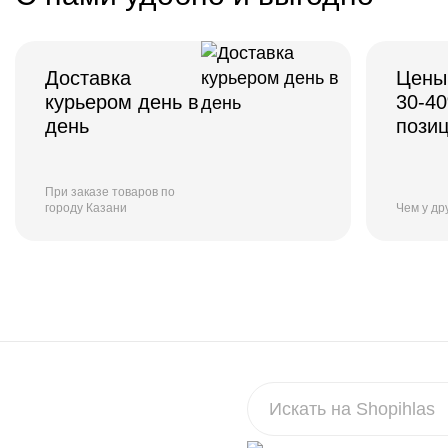
Доставка
Цены
курьером день в
30-4
день
пози
При заказе товаров по
городу Казани
Чем у др