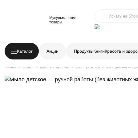
Мусульманские
товары
Каталог
Акции
Продукты
Книги
Красота и здоро
главная
каталог
красота и здоровье
мыло туалетное
мыло детское — ручн