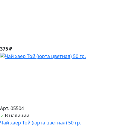
375 ₽
Арт. 05504
В наличии
Чай хаер Той (юрта цветная) 50 гр.