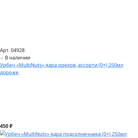
Арт. 04928
В наличии
Урбеч «MultiNuts» ядра орехов, ассорти (0+) 250мл
дороже
450 ₽