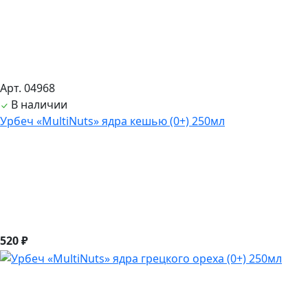
Арт. 04968
В наличии
Урбеч «MultiNuts» ядра кешью (0+) 250мл
520 ₽