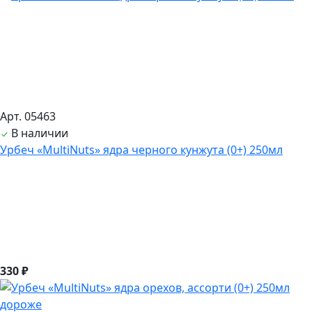
Арт. 05463
В наличии
Урбеч «MultiNuts» ядра черного кунжута (0+) 250мл
330 ₽