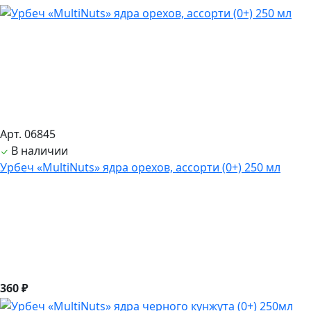
Арт. 06845
В наличии
Урбеч «MultiNuts» ядра орехов, ассорти (0+) 250 мл
360 ₽