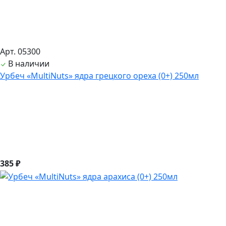
Арт. 05300
В наличии
Урбеч «MultiNuts» ядра грецкого ореха (0+) 250мл
385 ₽