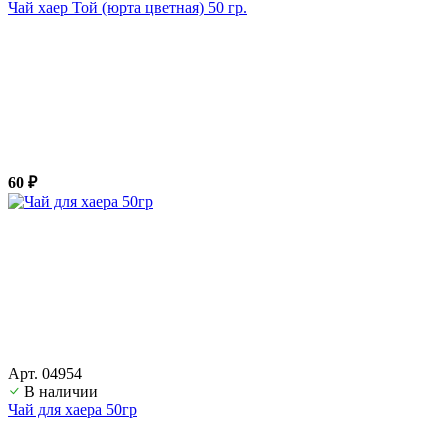
Чай хаер Той (юрта цветная) 50 гр.
60 ₽
Арт. 04954
В наличии
Чай для хаера 50гр