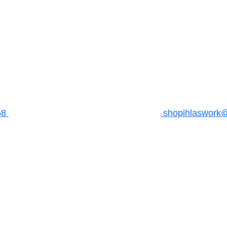
58
shopihlaswork