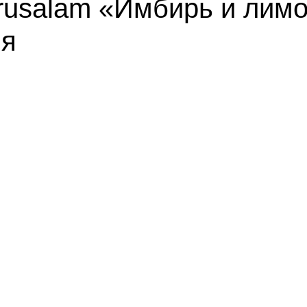
irusalam «Имбирь и лим
ия