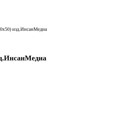
70х50) изд.ИнсанМедиа
зд.ИнсанМедиа