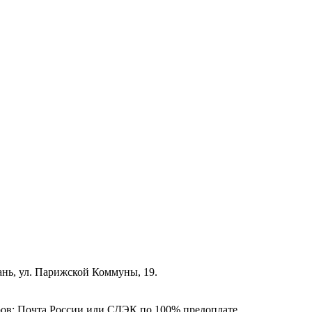
зань, ул. Парижской Коммуны, 19.
ёров: Почта России или СДЭК по 100% предоплате.