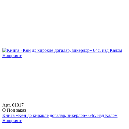
Арт. 01017
Под заказ
Книга «Көн дә кирәкле догалар, зикерләр» 64с. изд Каләм
Нәшрияте