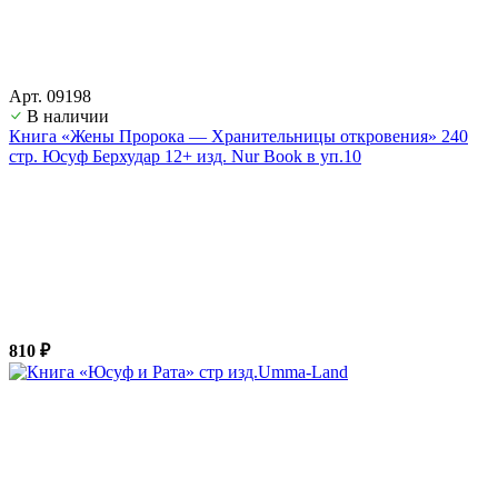
Арт. 09198
В наличии
Книга «Жены Пророка — Хранительницы откровения» 240
стр. Юсуф Берхудар 12+ изд. Nur Book в уп.10
810 ₽