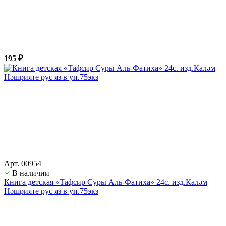
195 ₽
Арт. 00954
В наличии
Книга детская «Тафсир Суры Аль-Фатиха» 24с. изд.Каләм
Нәшрияте рус яз в уп.75экз