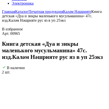
Электроника
Главная
Каталог
Печатная продукция
Каләм Нәшрияте
Книга
детская «Дуа и зикры маленького мусульманина» 47с.
изд.Каләм Нәшрияте рус яз в уп 25экз
В избранное
Арт. 00965
Книга детская «Дуа и зикры
маленького мусульманина» 47с.
изд.Каләм Нәшрияте рус яз в уп 25экз
В наличии
2 шт.