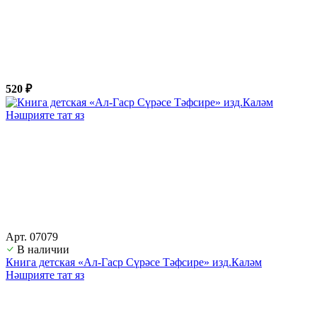
520 ₽
Арт. 07079
В наличии
Книга детская «Ал-Гаср Сүрәсе Тәфсире» изд.Каләм
Нәшрияте тат яз