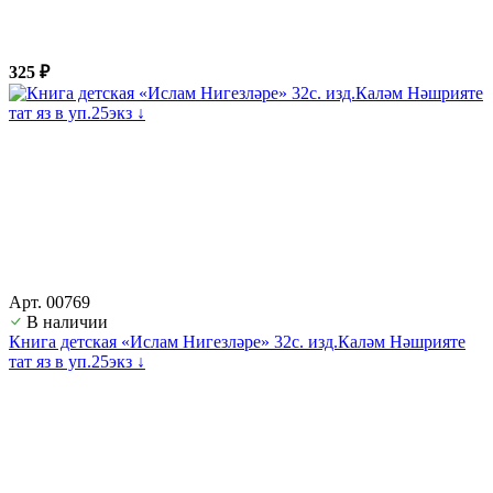
325 ₽
Арт. 00769
В наличии
Книга детская «Ислам Нигезләре» 32с. изд.Каләм Нәшрияте
тат яз в уп.25экз ↓