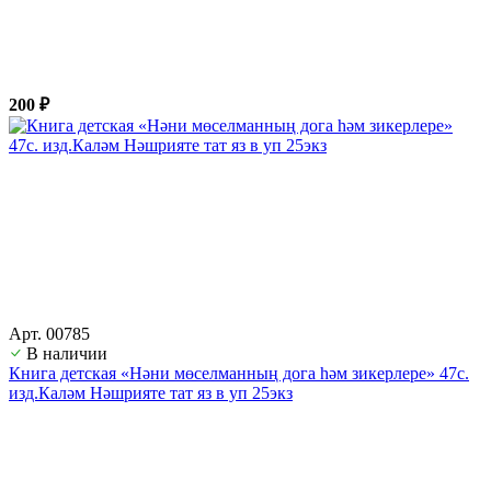
200 ₽
Арт. 00785
В наличии
Книга детская «Нәни мөселманның дога һәм зикерлере» 47с.
изд.Каләм Нәшрияте тат яз в уп 25экз