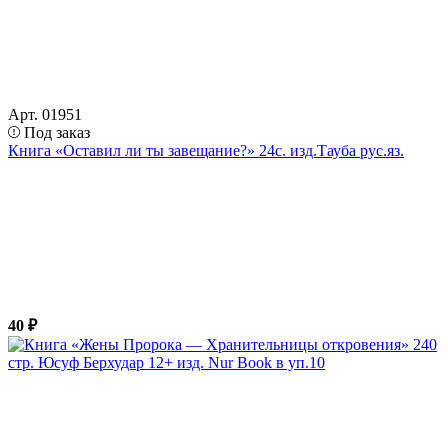
Арт. 01951
Под заказ
Книга «Оставил ли ты завещание?» 24с. изд.Тауба рус.яз.
40 ₽