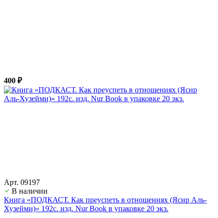
400 ₽
Арт. 09197
В наличии
Книга «ПОДКАСТ. Как преуспеть в отношениях (Ясир Аль-
Хузейми)» 192с. изд. Nur Book в упаковке 20 экз.