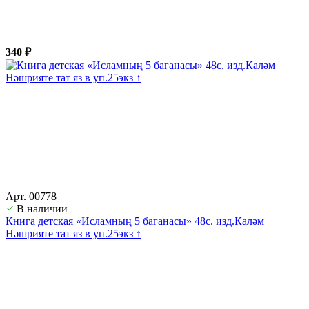
340 ₽
Арт. 00778
В наличии
Книга детская «Исламның 5 баганасы» 48с. изд.Каләм
Нәшрияте тат яз в уп.25экз ↑