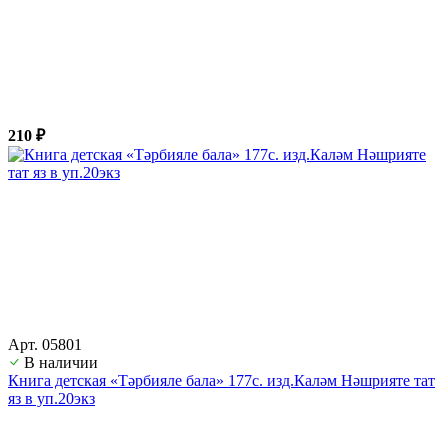
210 ₽
Арт. 05801
В наличии
Книга детская «Тәрбияле бала» 177с. изд.Каләм Нәшрияте тат
яз в уп.20экз