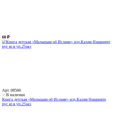
60 ₽
Арт. 08560
В наличии
Книга детская «Малышам об Исламе» изд.Каләм Нәшрияте
рус яз в уп.25экз