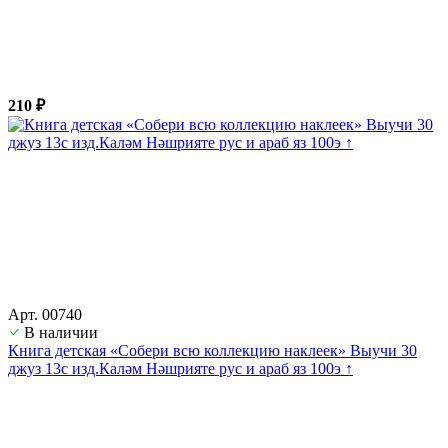
210 ₽
Арт. 00740
В наличии
Книга детская «Собери всю коллекцию наклеек» Выучи 30
джуз 13с изд.Каләм Нәшрияте рус и араб яз 100э ↑