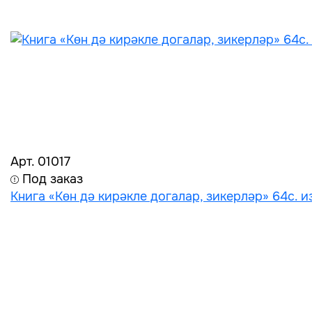
Арт. 01017
Под заказ
Книга «Көн дә кирәкле догалар, зикерләр» 64с. 