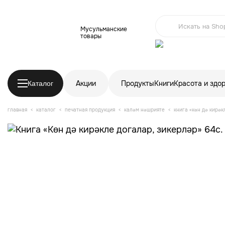
Мусульманские
товары
Акции
Продукты
Книги
Красота и здо
Каталог
главная
каталог
печатная продукция
каләм нәшрияте
книга «көн дә кирәк