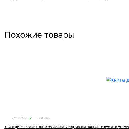
Похожие товары
В наличии
Арт. 08560
Книга детская «Малышам об Исламе» изд.Каләм Нәшрияте рус яз в уп.25э