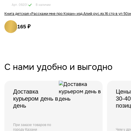
В наличии
Арт. 09201
Книга детская «Расскажи мне про Коран» изд.Алиф рус.яз.16 стр в уп 50э
165 ₽
С нами удобно и выгодно
Доставка
Цены
курьером день в
30-4
день
пози
При заказе товаров по
городу Казани
Чем у др