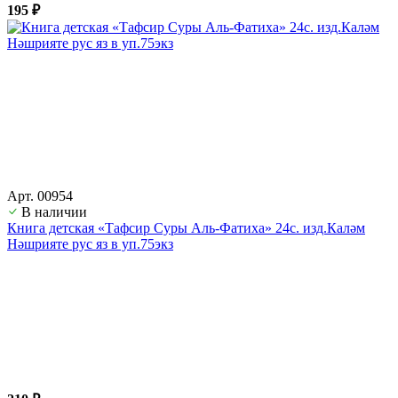
195 ₽
Арт. 00954
В наличии
Книга детская «Тафсир Суры Аль-Фатиха» 24с. изд.Каләм
Нәшрияте рус яз в уп.75экз