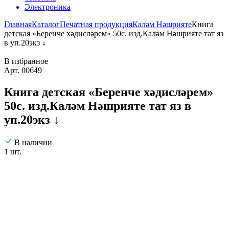
Электроника
Главная
Каталог
Печатная продукция
Каләм Нәшрияте
Книга
детская «Беренче хәдисләрем» 50с. изд.Каләм Нәшрияте тат яз
в уп.20экз ↓
В избранное
Арт. 00649
Книга детская «Беренче хәдисләрем»
50с. изд.Каләм Нәшрияте тат яз в
уп.20экз ↓
В наличии
1 шт.