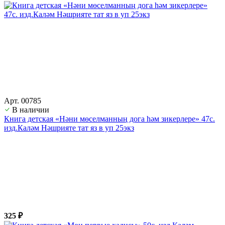
Арт. 00785
В наличии
Книга детская «Нәни мөселманның дога һәм зикерлере» 47с.
изд.Каләм Нәшрияте тат яз в уп 25экз
325 ₽