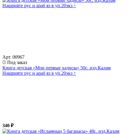
Арт. 00967
Под заказ
Книга детская «Мои первые хадисы» 50с. изд.Каләм
Нәшрияте рус и араб яз в уп.20экз ↑
340 ₽