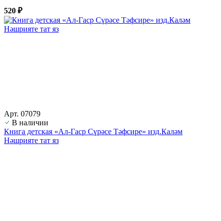
520 ₽
Арт. 07079
В наличии
Книга детская «Ал-Гаср Сүрәсе Тәфсире» изд.Каләм
Нәшрияте тат яз