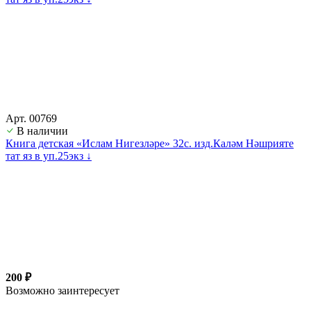
Арт. 00769
В наличии
Книга детская «Ислам Нигезләре» 32с. изд.Каләм Нәшрияте
тат яз в уп.25экз ↓
200 ₽
Возможно заинтересует