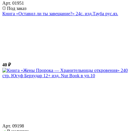
Арт. 01951
Под заказ
Книга «Оставил ли ты завещание?» 24с. изд.Тауба рус.яз.
40 ₽
Арт. 09198