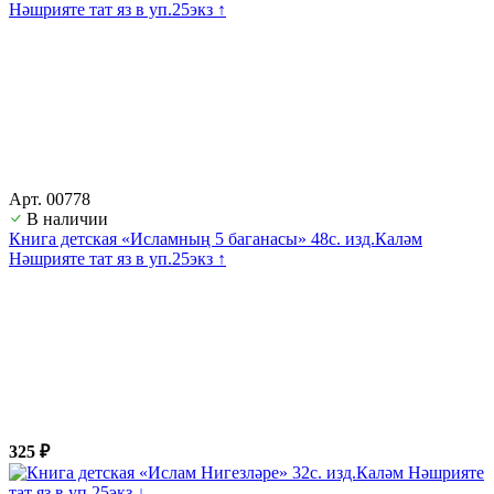
Арт. 00778
В наличии
Книга детская «Исламның 5 баганасы» 48с. изд.Каләм
Нәшрияте тат яз в уп.25экз ↑
325 ₽