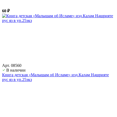
60 ₽
Арт. 08560
В наличии
Книга детская «Малышам об Исламе» изд.Каләм Нәшрияте
рус яз в уп.25экз