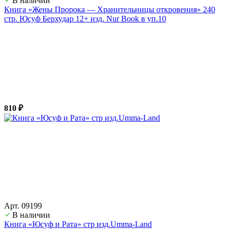
В наличии
Книга «Жены Пророка — Хранительницы откровения» 240
стр. Юсуф Берхудар 12+ изд. Nur Book в уп.10
810 ₽
Арт. 09199
В наличии
Книга «Юсуф и Рата» стр изд.Umma-Land