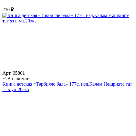
210 ₽
Арт. 05801
В наличии
Книга детская «Тәрбияле бала» 177с. изд.Каләм Нәшрияте тат
яз в уп.20экз