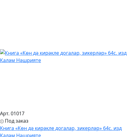
Арт. 01017
Под заказ
Книга «Көн дә кирәкле догалар, зикерләр» 64с. изд
Каләм Нәшрияте