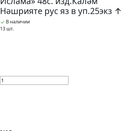
Ислама» 48с. изд.Каләм
Нәшрияте рус яз в уп.25экз ↑
В наличии
13 шт.