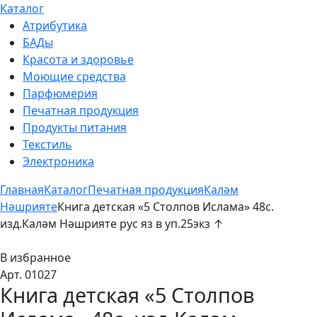
Каталог
Атрибутика
БАДы
Красота и здоровье
Моющие средства
Парфюмерия
Печатная продукция
Продукты питания
Текстиль
Электроника
Главная
Каталог
Печатная продукция
Каләм
Нәшрияте
Книга детская «5 Столпов Ислама» 48с.
изд.Каләм Нәшрияте рус яз в уп.25экз ↑
В избранное
Арт. 01027
Книга детская «5 Столпов