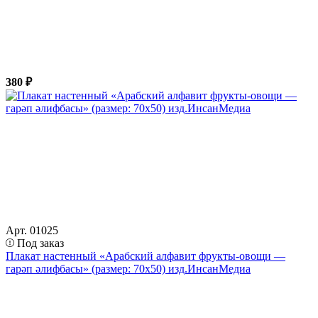
380 ₽
Арт. 01025
Под заказ
Плакат настенный «Арабский алфавит фрукты-овощи —
гарәп әлифбасы» (размер: 70х50) изд.ИнсанМедиа