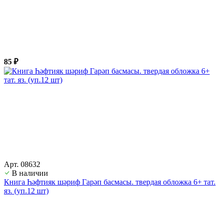
85 ₽
Арт. 08632
В наличии
Книга Һәфтияк шәриф Гарәп басмасы. твердая обложка 6+ тат.
яз. (уп.12 шт)