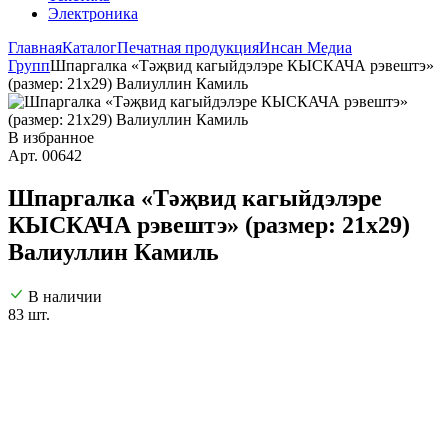
Электроника
Главная
Каталог
Печатная продукция
Инсан Медиа
Групп
Шпаргалка «Тәҗвид кагыйдэлэре КЫСКАЧА рэвештэ»
(размер: 21х29) Валиуллин Камиль
В избранное
Арт. 00642
Шпаргалка «Тәҗвид кагыйдэлэре
КЫСКАЧА рэвештэ» (размер: 21х29)
Валиуллин Камиль
В наличии
83 шт.