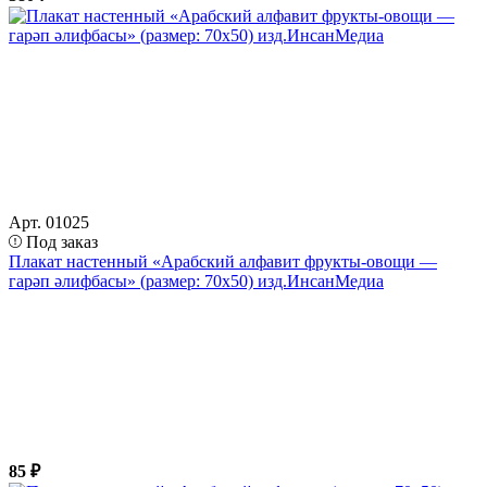
Арт. 01025
Под заказ
Плакат настенный «Арабский алфавит фрукты-овощи —
гарәп әлифбасы» (размер: 70х50) изд.ИнсанМедиа
85 ₽