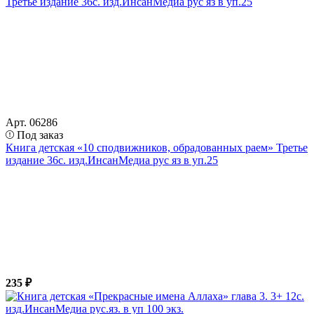
Арт. 06286
Под заказ
Книга детская «10 сподвижников, обрадованных раем» Третье
издание 36с. изд.ИнсанМедиа рус яз в уп.25
235 ₽