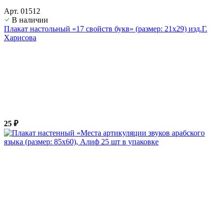
Арт. 01512
В наличии
Плакат настольный «17 свойств букв» (размер: 21х29) изд.Г.
Харисова
25 ₽