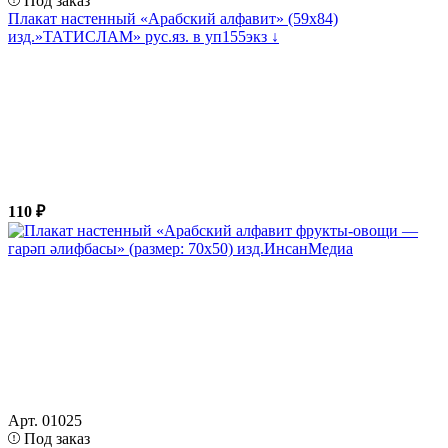
Под заказ
Плакат настенный «Арабский алфавит» (59х84)
изд.»ТАТИСЛАМ» рус.яз. в уп155экз ↓
110 ₽
Арт. 01025
Под заказ