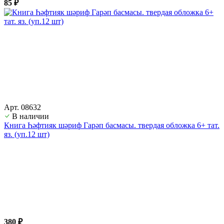
85 ₽
Арт. 08632
В наличии
Книга Һәфтияк шәриф Гарәп басмасы. твердая обложка 6+ тат.
яз. (уп.12 шт)
380 ₽