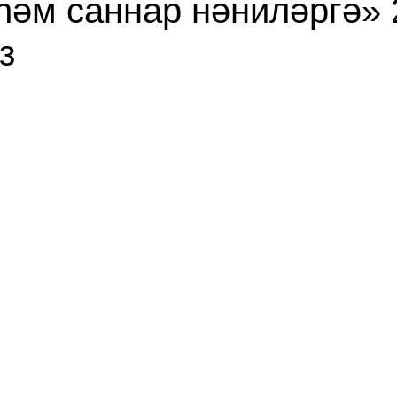
һәм саннар нәниләргә» 
з