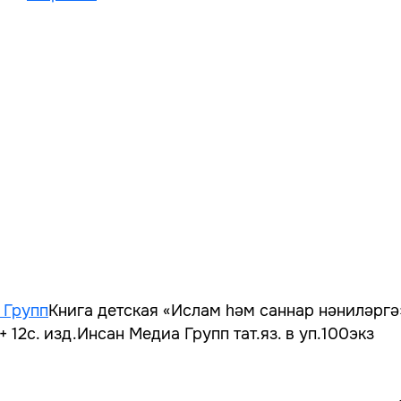
 Групп
Книга детская «Ислам һәм саннар нәниләргә» 