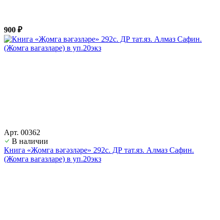
900 ₽
Арт. 00362
В наличии
Книга «Җомга вәгәзләре» 292с. ДР тат.яз. Алмаз Сафин.
(Жомга вагазларе) в уп.20экз