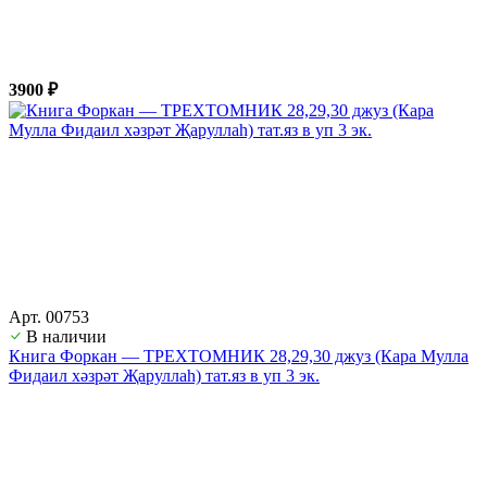
3900 ₽
Арт. 00753
В наличии
Книга Форкан — ТРЕХТОМНИК 28,29,30 джуз (Кара Мулла
Фидаил хәзрәт Җаруллаһ) тат.яз в уп 3 эк.