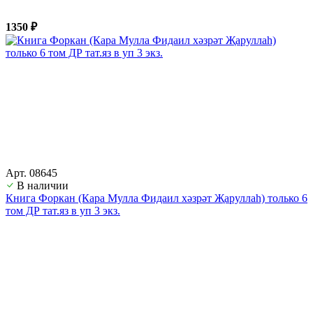
1350 ₽
Арт. 08645
В наличии
Книга Форкан (Кара Мулла Фидаил хәзрәт Җаруллаһ) только 6
том ДР тат.яз в уп 3 экз.