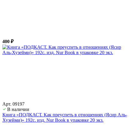
400 ₽
Арт. 09197
В наличии
Книга «ПОДКАСТ. Как преуспеть в отношениях (Ясир Аль-
Хузейми)» 192с. изд. Nur Book в упаковке 20 экз.