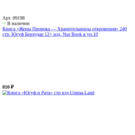
Арт. 09198
В наличии
Книга «Жены Пророка — Хранительницы откровения» 240
стр. Юсуф Берхудар 12+ изд. Nur Book в уп.10
810 ₽