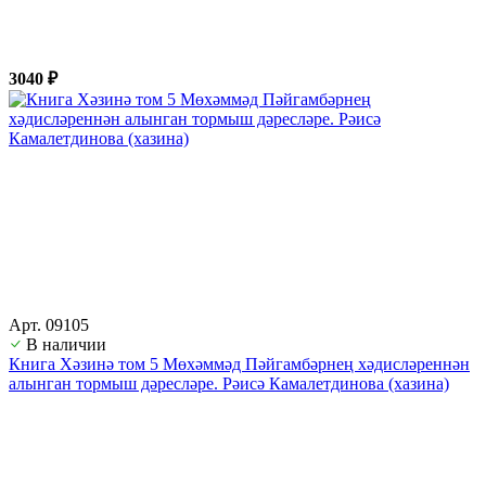
3040 ₽
Арт. 09105
В наличии
Книга Хәзинә том 5 Мөхәммәд Пәйгамбәрнең хәдисләреннән
алынган тормыш дәресләре. Рәисә Камалетдинова (хазина)