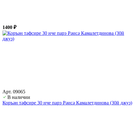
1400 ₽
Арт. 09065
В наличии
Коръән тәфсире 30 нче парэ Рәисә Камалетдинова (30й джуз)