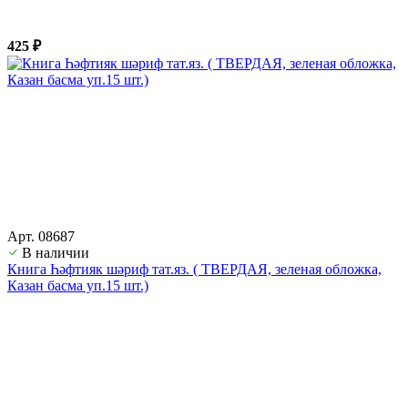
425 ₽
Арт. 08687
В наличии
Книга Һәфтияк шәриф тат.яз. ( ТВЕРДАЯ, зеленая обложка,
Казан басма уп.15 шт.)