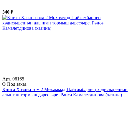
340 ₽
Арт. 06165
Под заказ
Книга Хәзинә том 2 Мөхәммәд Пәйгамбәрнең хәдисләреннән
алынган тормыш дәресләре. Рәисә Камалетдинова (хазина)