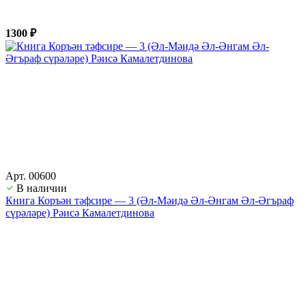
1300 ₽
Арт. 00600
В наличии
Книга Коръән тәфсире — 3 (Әл-Мәидә Әл-Әнгам Әл-Әгъраф
сүрәләре) Рәисә Камалетдинова