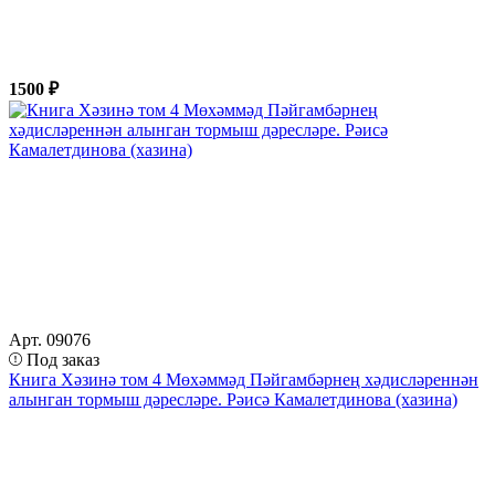
1500 ₽
Арт. 09076
Под заказ
Книга Хәзинә том 4 Мөхәммәд Пәйгамбәрнең хәдисләреннән
алынган тормыш дәресләре. Рәисә Камалетдинова (хазина)