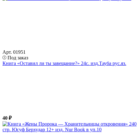
Арт. 01951
Под заказ
Книга «Оставил ли ты завещание?» 24с. изд.Тауба рус.яз.
40 ₽