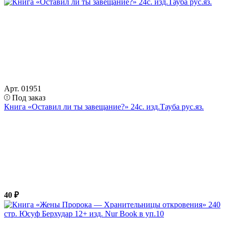
Арт. 01951
Под заказ
Книга «Оставил ли ты завещание?» 24с. изд.Тауба рус.яз.
40 ₽