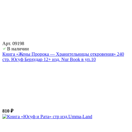
Арт. 09198
В наличии
Книга «Жены Пророка — Хранительницы откровения» 240
стр. Юсуф Берхудар 12+ изд. Nur Book в уп.10
810 ₽