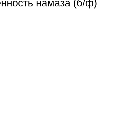
енность намаза (б/ф)