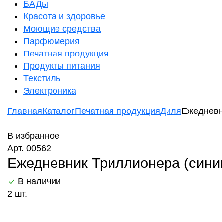
БАДы
Красота и здоровье
Моющие средства
Парфюмерия
Печатная продукция
Продукты питания
Текстиль
Электроника
Главная
Каталог
Печатная продукция
Диля
Ежедневн
В избранное
Арт. 00562
Ежедневник Триллионера (синий
В наличии
2 шт.