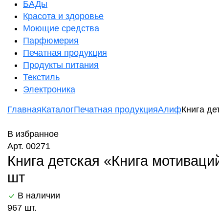
БАДы
Красота и здоровье
Моющие средства
Парфюмерия
Печатная продукция
Продукты питания
Текстиль
Электроника
Главная
Каталог
Печатная продукция
Алиф
Книга де
В избранное
Арт. 00271
Книга детская «Книга мотиваци
шт
В наличии
967 шт.