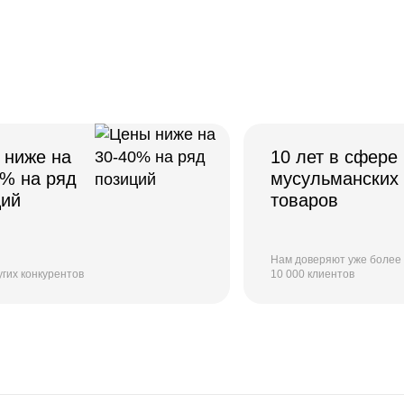
 ниже на
10 лет в сфере
0% на ряд
мусульманских
ций
товаров
Нам доверяют уже более
угих конкурентов
10 000 клиентов