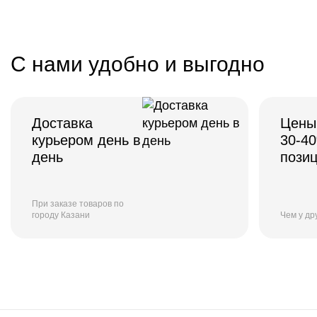
С нами удобно и выгодно
Доставка
Цены
курьером день в
30-4
день
пози
При заказе товаров по
городу Казани
Чем у др