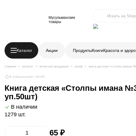
Мусульманские
товары
Каталог
Акции
Продукты
Книги
Красота и здоро
главная
каталог
печатная продукция
алиф
книга детская «столпы имана №3
В избранное
Арт. 06188
Книга детская «Столпы имана №3 
уп.50шт)
В наличии
1279 шт.
65 ₽