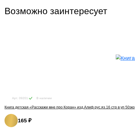
Возможно заинтересует
В наличии
Арт. 09201
Книга детская «Расскажи мне про Коран» изд.Алиф рус.яз.16 стр в уп 50экз
165 ₽