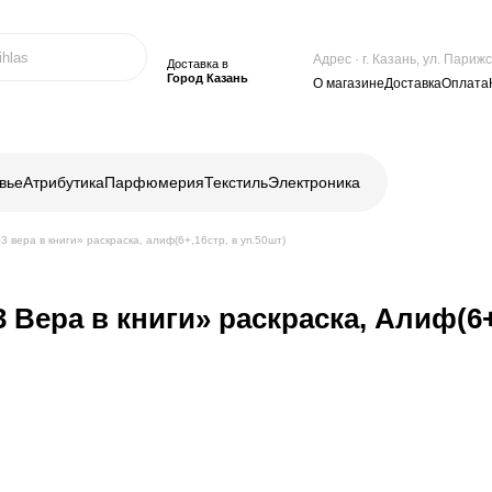
Адрес · г. Казань, ул. Пари
Доставка в
Город Казань
О магазине
Доставка
Оплата
вье
Атрибутика
Парфюмерия
Текстиль
Электроника
 вера в книги» раскраска, алиф(6+,16стр, в уп.50шт)
Вера в книги» раскраска, Алиф(6+