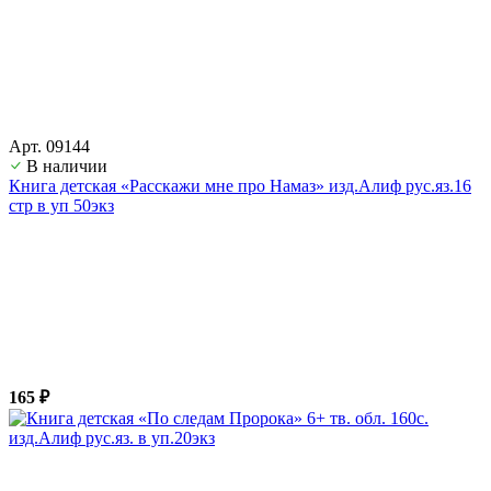
Арт. 09144
В наличии
Книга детская «Расскажи мне про Намаз» изд.Алиф рус.яз.16
стр в уп 50экз
165 ₽