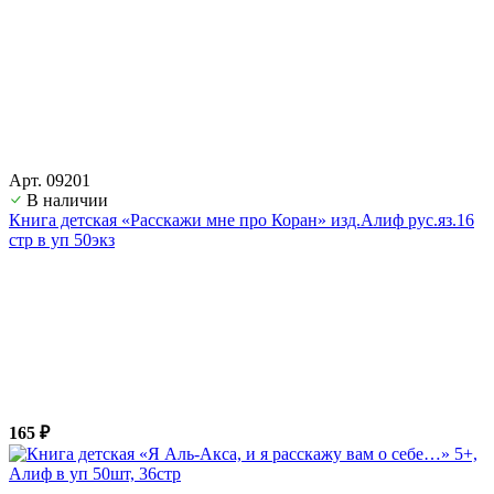
Арт. 09201
В наличии
Книга детская «Расскажи мне про Коран» изд.Алиф рус.яз.16
стр в уп 50экз
165 ₽