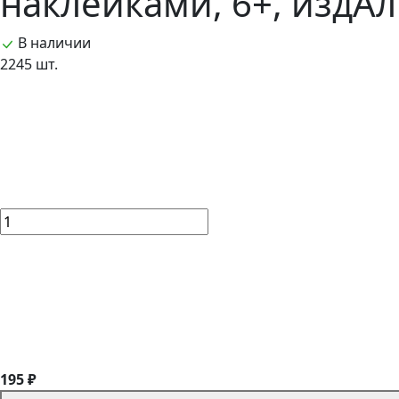
наклейками, 6+, издА
В наличии
2245 шт.
195 ₽