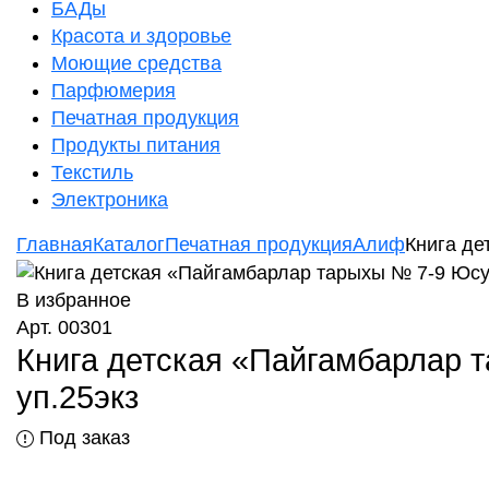
БАДы
Красота и здоровье
Моющие средства
Парфюмерия
Печатная продукция
Продукты питания
Текстиль
Электроника
Главная
Каталог
Печатная продукция
Алиф
Книга де
В избранное
Арт. 00301
Книга детская «Пайгамбарлар т
уп.25экз
Под заказ