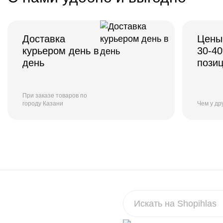
Доставка
Цены
курьером день в
30-4
день
пози
При заказе товаров по
городу Казани
Чем у др