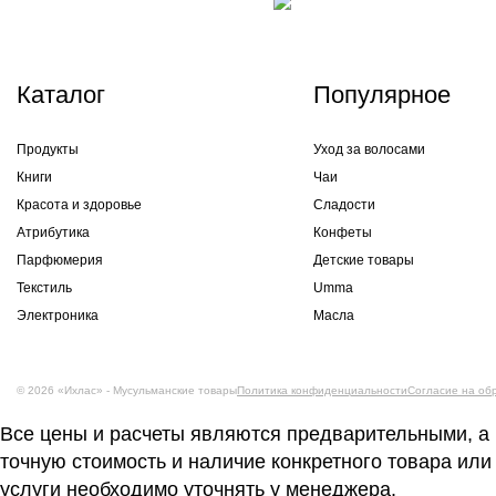
Каталог
Популярное
Продукты
Уход за волосами
Книги
Чаи
Красота и здоровье
Сладости
Атрибутика
Конфеты
Парфюмерия
Детские товары
Текстиль
Umma
Электроника
Масла
© 2026 «Ихлас» - Мусульманские товары
Политика конфиденциальности
Согласие на об
Все цены и расчеты являются предварительными, а
точную стоимость и наличие конкретного товара или
услуги необходимо уточнять у менеджера.