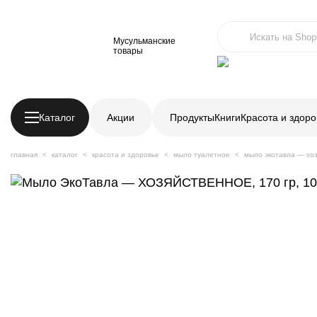
Мусульманские
товары
Каталог
Акции
Продукты
Книги
Красота и здоро
главная
каталог
красота и здоровье
мыло туалетное
мыло экотавла — хоз