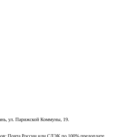
зань, ул. Парижской Коммуны, 19.
ёров: Почта России или СДЭК по 100% предоплате.