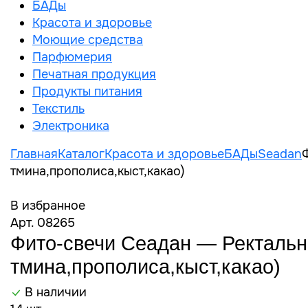
БАДы
Красота и здоровье
Моющие средства
Парфюмерия
Печатная продукция
Продукты питания
Текстиль
Электроника
Главная
Каталог
Красота и здоровье
БАДы
Seadan
тмина,прополиса,кыст,какао)
В избранное
Арт. 08265
Фито-свечи Сеадан — Ректальны
тмина,прополиса,кыст,какао)
В наличии