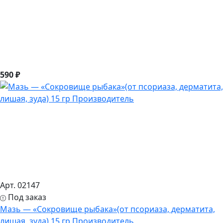
590 ₽
Арт. 02147
Под заказ
Мазь — «Сокровище рыбака»(от псориаза, дерматита,
лишая, зуда) 15 гр Производитель