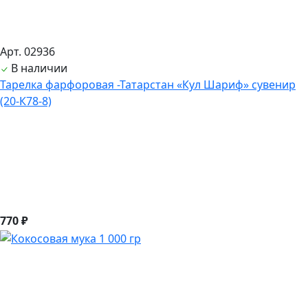
Арт. 02936
В наличии
Тарелка фарфоровая -Татарстан «Кул Шариф» сувенир
(20-К78-8)
770 ₽