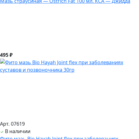
Мазь страусиная — Ostrich Fat 100 мл. КСА — Джидда
495 ₽
Арт. 07619
В наличии
Фито мазь Bio Hayah Joint flex при заболеваниях