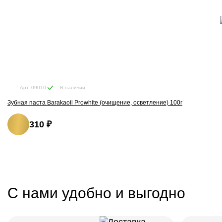
В наличии
Арт. 09010
Зубная паста Barakaoil Prowhite (очищение, осветление) 100г
310 ₽
С нами удобно и выгодно