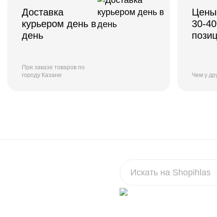
Доставка
Цены
курьером день в
30-4
день
пози
При заказе товаров по
городу Казани
Чем у др