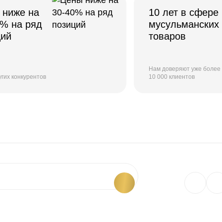
 ниже на
10 лет в сфере
0% на ряд
мусульманских
ций
товаров
Нам доверяют уже более
угих конкурентов
10 000 клиентов