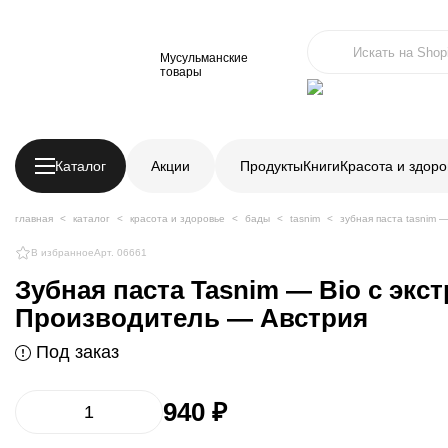
Мусульманские
товары
Каталог
Акции
Продукты
Книги
Красота и здоро
главная
каталог
красота и здоровье
бады
tasnim
зубная паста tasnim 
В избранное
Арт. 06661
Зубная паста Tasnim — Bio с экс
Производитель — Австрия
Под заказ
940 ₽