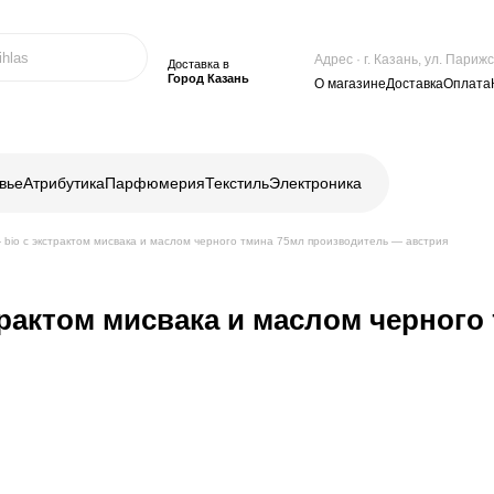
Адрес · г. Казань, ул. Пари
Доставка в
Город Казань
О магазине
Доставка
Оплата
вье
Атрибутика
Парфюмерия
Текстиль
Электроника
— bio с экстрактом мисвака и маслом черного тмина 75мл производитель — австрия
трактом мисвака и маслом черного