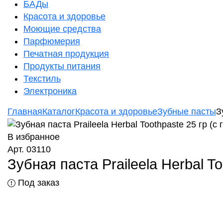
БАДы
Красота и здоровье
Моющие средства
Парфюмерия
Печатная продукция
Продукты питания
Текстиль
Электроника
Главная
Каталог
Красота и здоровье
Зубные пасты
З
В избранное
Арт. 03110
Зубная паста Praileela Herbal To
Под заказ