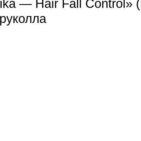
ka — Hair Fall Control»
 руколла