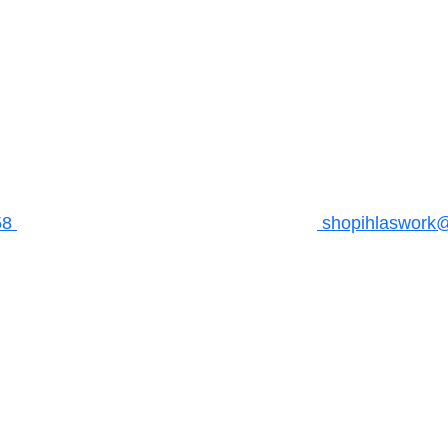
58
shopihlaswork