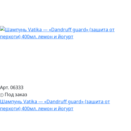
Арт. 06333
Под заказ
Шампунь Vatika — «Dandruff guard» (защита от
перхоти) 400мл. лемон и йогурт