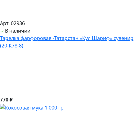
Арт. 02936
В наличии
Тарелка фарфоровая -Татарстан «Кул Шариф» сувенир
(20-К78-8)
770 ₽