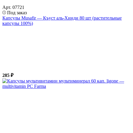
Арт. 07721
Под заказ
Капсулы Musafir — Къуст аль-Хинди 80 шт (растительные
капсулы 100%)
285 ₽