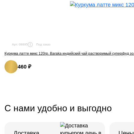
Под заказ
Арт. 08895
Куркума латте микс 120гр. Baraka индийский чай растворимый суперфуд з
460 ₽
С нами удобно и выгодно
Доставка
Цены