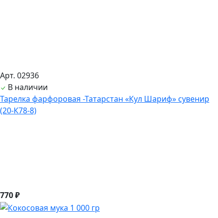
Арт. 02936
В наличии
Тарелка фарфоровая -Татарстан «Кул Шариф» сувенир
(20-К78-8)
770 ₽