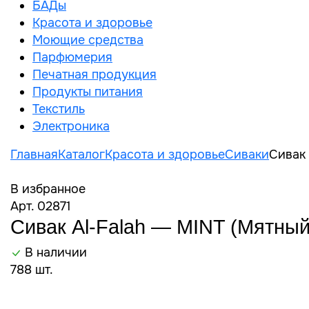
БАДы
Красота и здоровье
Моющие средства
Парфюмерия
Печатная продукция
Продукты питания
Текстиль
Электроника
Главная
Каталог
Красота и здоровье
Сиваки
Сивак 
В избранное
Арт. 02871
Сивак Al-Falah — MINT (Мятный
В наличии
788 шт.