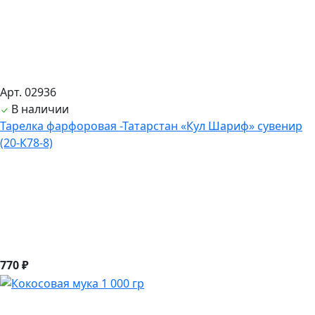
Арт. 02936
В наличии
Тарелка фарфоровая -Татарстан «Кул Шариф» сувенир
(20-К78-8)
770 ₽