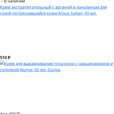
В наличии
Крем экстрапитательный с арганой и ланолином для
сухой потрескавщейся кожи Arous Sultan, 65 мл.
510 ₽
Арт. 09025