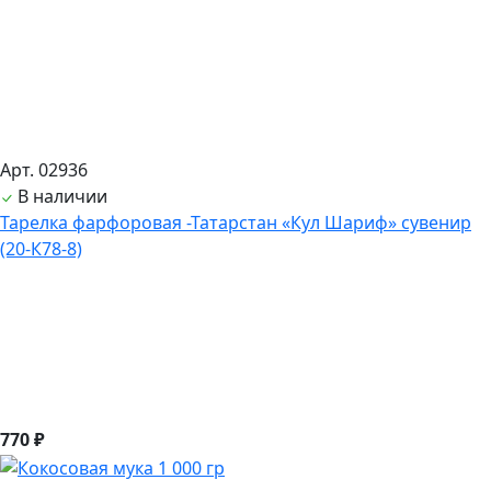
Арт. 02936
В наличии
Тарелка фарфоровая -Татарстан «Кул Шариф» сувенир
(20-К78-8)
770 ₽