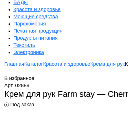
БАДы
Красота и здоровье
Моющие средства
Парфюмерия
Печатная продукция
Продукты питания
Текстиль
Электроника
Главная
Каталог
Красота и здоровье
Крема для рук
К
В избранное
Арт. 02889
Крем для рук Farm stay — Cher
Под заказ