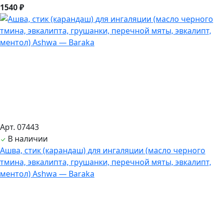
1540 ₽
Арт. 07443
В наличии
Ашва, стик (карандаш) для ингаляции (масло черного
тмина, эвкалипта, грушанки, перечной мяты, эвкалипт,
ментол) Ashwa — Baraka