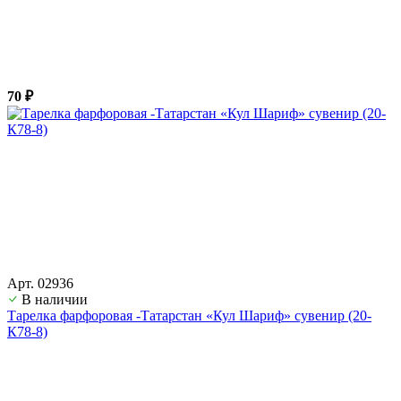
70 ₽
Арт. 02936
В наличии
Тарелка фарфоровая -Татарстан «Кул Шариф» сувенир (20-
К78-8)