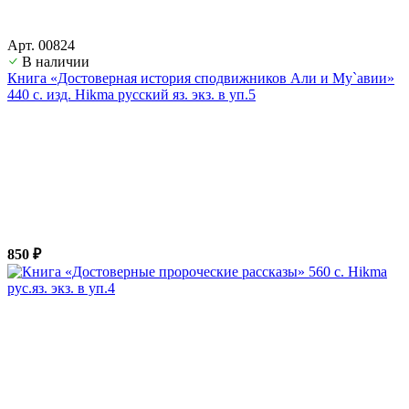
Арт. 00824
В наличии
Книга «Достоверная история сподвижников Али и Му`авии»
440 с. изд. Hikma русский яз. экз. в уп.5
850 ₽