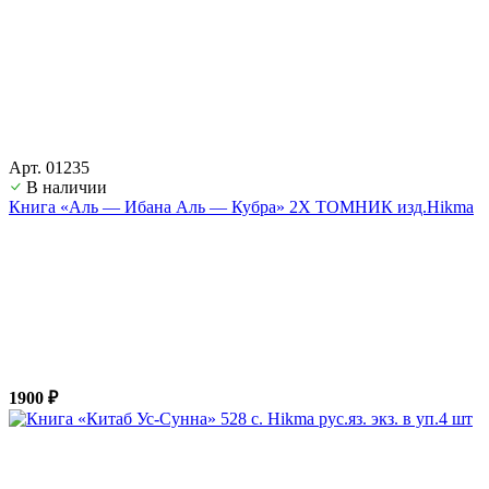
Арт. 01235
В наличии
Книга «Аль — Ибана Аль — Кубра» 2Х ТОМНИК изд.Hikma
1900 ₽