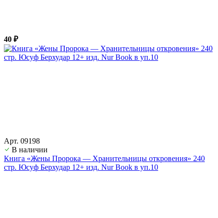
40 ₽
Арт. 09198
В наличии
Книга «Жены Пророка — Хранительницы откровения» 240
стр. Юсуф Берхудар 12+ изд. Nur Book в уп.10