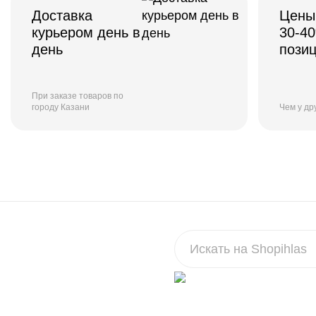
Доставка
Цены
курьером день в
30-4
день
пози
При заказе товаров по
городу Казани
Чем у др