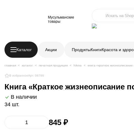
Мусульманские
товары
Каталог
Акции
Продукты
Книги
Красота и здоро
главная
каталог
печатная продукция
hikma
книга «краткое жизнеописание по
В избранное
Арт. 08786
Книга «Краткое жизнеописание пос
В наличии
34 шт.
845 ₽