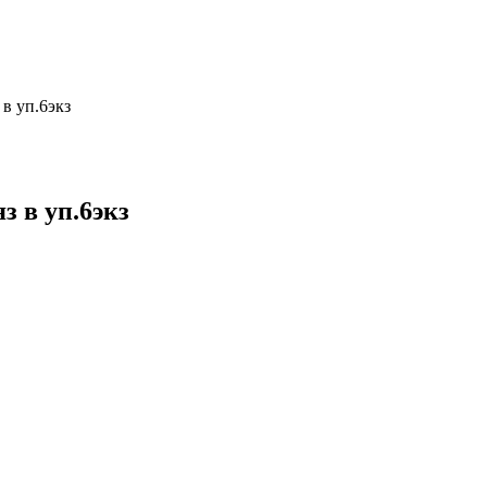
в уп.6экз
з в уп.6экз