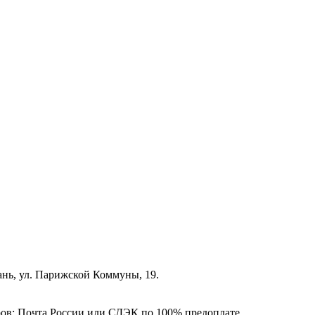
зань, ул. Парижской Коммуны, 19.
ёров: Почта России или СДЭК по 100% предоплате.