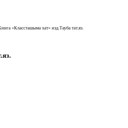
Книга «Классташыма хат» изд.Тауба тат.яз.
.яз.